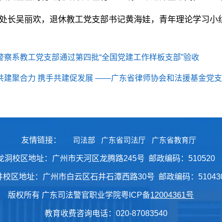
处长吴丽欢，退休教工党支部书记黄海娃，青年理论学习小
警察系教工党支部通过第四批“全国党建工作样板支部”验收
共建聚合力 携手共建促发展 ——广东省律师协会和法援基金党
友情链接：
司法部
广东省司法厅
广东省教育厅
龙洞校区地址：广州市天河区龙腾路245号 邮政编码：510520
井校区地址：广州市白云区石井石潭西路30号 邮政编码：51043
版权所有 广东司法警官职业学院粤ICP备
12004361号
教育收费咨询电话：020-87083540