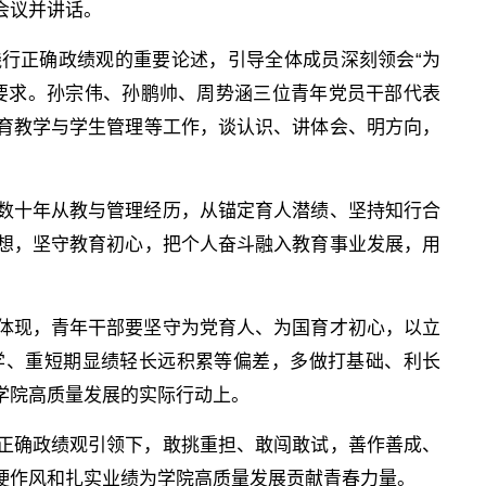
会议并讲话。
行正确政绩观的重要论述，引导全体成员深刻领会“为
要求。孙宗伟、孙鹏帅、周势涵三位青年党员干部代表
育教学与学生管理等工作，谈认识、讲体会、明方向，
数十年从教与管理经历，从锚定育人潜绩、坚持知行合
想，坚守教育初心，把个人奋斗融入教育事业发展，用
体现，青年干部要坚守为党育人、为国育才初心，以立
学、重短期显绩轻长远积累等偏差，多做打基础、利长
学院高质量发展的实际行动上。
正确政绩观引领下，敢挑重担、敢闯敢试，善作善成、
硬作风和扎实业绩为学院高质量发展贡献青春力量。