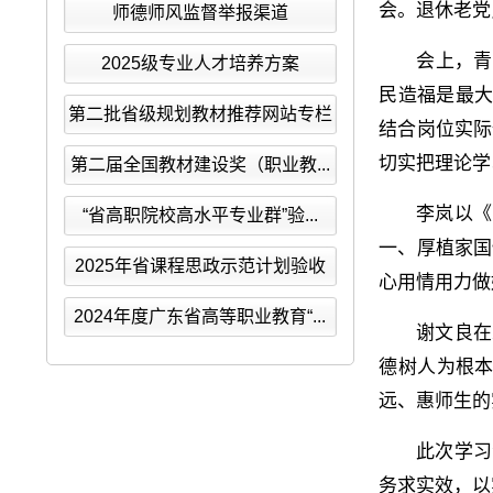
会。退休老党
师德师风监督举报渠道
会上，青
2025级专业人才培养方案
民造福是最大
第二批省级规划教材推荐网站专栏
结合岗位实际
切实把理论学
第二届全国教材建设奖（职业教...
李岚以《
“省高职院校高水平专业群”验...
一、厚植家国
2025年省课程思政示范计划验收
心用情用力做
2024年度广东省高等职业教育“...
谢文良在
德树人为根
远、惠师生的
此次学习
务求实效，以