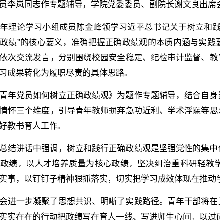
员李岚同志作专题辅导，学院党委委员、副院长谢文良出席
年理论学习小组成员陈金峰领学习近平总书记关于树立和践
政绩”的核心要义，准确把握正确政绩观的本质内涵与实践
依次交流发言，分别围绕校园安全稳定、纪检审计监督、教
习成果转化为履职尽责的具体思路。
青年党员如何树立正确政绩观》为题作专题辅导，结合自身
情怀三个维度，引导青年教师摒弃急功近利、学术浮躁等思
好教书育人工作。
总结讲话中强调，树立和践行正确政绩观是坚强党性的集中
本政绩，以人才培养质量为核心政绩，坚决纠治重科研轻教
实事，以钉钉子精神狠抓落实，切实把学习成效体现在推动
会进一步凝聚了思想共识、明晰了实践路径。青年干部将在
实实在在的行动把政绩写在育人一线、写进师生心间，以过