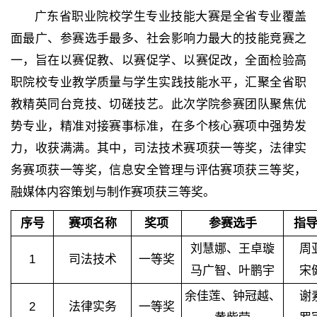
广东省职业院校学生专业技能大赛是全省专业覆盖
面最广、参赛选手最多、社会影响力最大的技能竞赛之
一，旨在以赛促教、以赛促学、以赛促改，全面检验高
职院校专业教学质量与学生实践技能水平，汇聚全省职
教精英同台竞技、切磋技艺。此次学院参赛团队聚焦优
势专业，精准对接赛事标准，在多个核心赛项中强势发
力，收获满满。其中，司法技术赛项获一等奖，法律实
务赛项获一等奖，信息安全管理与评估赛项获三等奖，
融媒体内容策划与制作赛项获三等奖。
序号
赛项名称
奖项
参赛选手
指
刘慧娜、王卓璇
周
1
司法技术
一等奖
马广智、叶鹏宇
宋
余佳莲、钟冠越、
谢
2
法律实务
一等奖