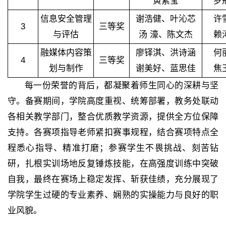
黄紫莹
罗
信息安全管理
谢浩健、叶沁芯
许
3
三等奖
与评估
汤 濠、陈文杰
赖
融媒体内容策
廖铎淇、洪诗涵
何
4
三等奖
划与制作
谢美好、蓝思佳
焦
每一份荣誉的背后，都凝聚着师生同心的深耕与坚
守。备赛期间，学院高度重视、统筹部署，教务处联动
各相关教学部门，整合优质教学资源，提供全方位保障
支持。各赛项指导老师紧扣赛事规程，结合赛项特点全
程悉心指导、精准打磨；参赛学生不畏挑战、刻苦钻
研，扎根实训场地反复锤炼技能，在高强度训练中突破
自我，最终在赛场上稳定发挥、斩获佳绩，充分展现了
学院学生过硬的专业素养、娴熟的实操能力与良好的职
业风貌。